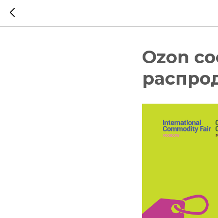
Ozon со
распрод