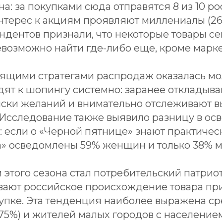
а: за покупками сюда отправятся 8 из 10 ро
терес к акциям проявляют миллениалы (26-3
ндентов признали, что некоторые товары с
евозможно найти где-либо еще, кроме марк
оящими стратегами распродаж оказалась мо
дят к шопингу системно: заранее откладыва
иски желаний и внимательно отслеживают 
Исследование также выявило разницу в ос
: если о «Черной пятнице» знают практически
а» осведомлены 59% женщин и только 38% 
этого сезона стал потребительский патриоти
вают российское происхождение товара пр
упке. Эта тенденция наиболее выражена с
(75%) и жителей малых городов с население