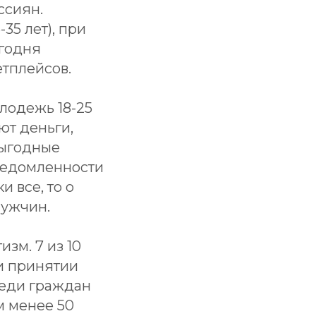
ссиян.
5 лет), при
егодня
етплейсов.
лодежь 18-25
ют деньги,
выгодные
ведомленности
 все, то о
мужчин.
зм. 7 из 10
и принятии
реди граждан
м менее 50