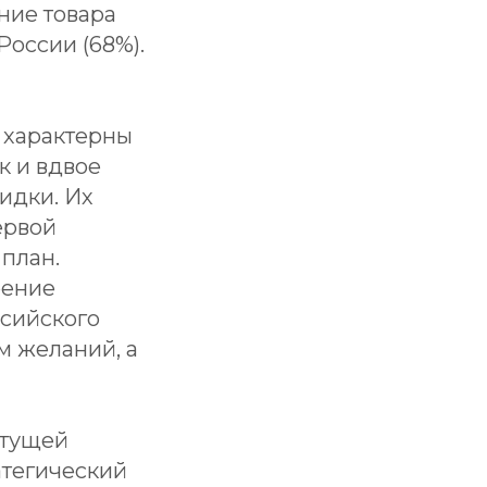
ние товара
России (68%).
 характерны
к и вдвое
идки. Их
ервой
 план.
рение
ссийского
м желаний, а
стущей
атегический