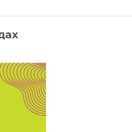
дах
а