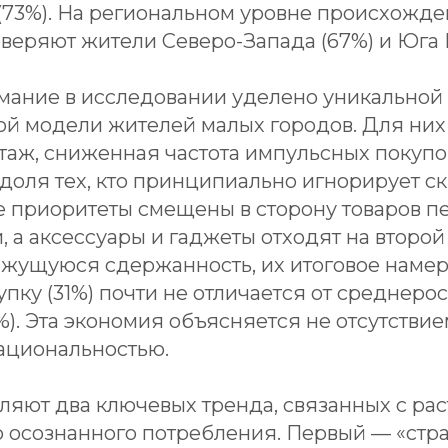
(73%). На региональном уровне происхожде
веряют жители Северо-Запада (67%) и Юга 
мание в исследовании уделено уникальной
ой модели жителей малых городов. Для них
аж, сниженная частота импульсных покупо
доля тех, кто принципиально игнорирует ск
е приоритеты смещены в сторону товаров п
 а аксессуары и гаджеты отходят на второй
ажущуюся сдержанность, их итоговое наме
пку (31%) почти не отличается от среднеро
%). Эта экономия объясняется не отсутствие
ациональностью.
ляют два ключевых тренда, связанных с ра
 осознанного потребления. Первый — «стр