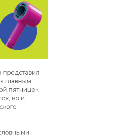
n представил
 к главным
ой пятнице».
ок, но и
ского
условными