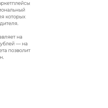
аркетплейсы
циональный
ля которых
дителя.
авляет на
ублей — на
ета позволит
н.