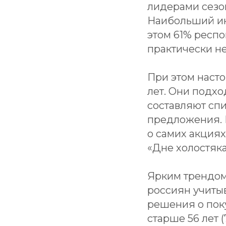
лидерами сезон
Наибольший ин
этом 61% респо
практически н
При этом наст
лет. Они подхо
составляют сп
предложения. 
о самих акциях
«Дне холостяк
Ярким трендом 
россиян учиты
решения о пок
старше 56 лет 