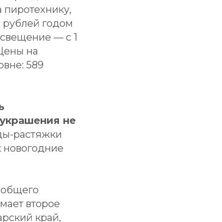
а пиротехнику,
9 рублей годом
освещение — с 1
 Цены на
овне: 589
ь
 украшения не
ды-растяжки
к новогодние
 общего
мает второе
арский край,