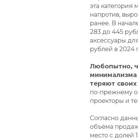
эта категория 
напротив, выро
ранее. В начал
283 до 445 руб
аксессуары для
рублей в 2024 г
Любопытно, ч
минимализма 
теряют своих
по-прежнему о
проекторы и т
Согласно данн
объёма продаж
место с долей 