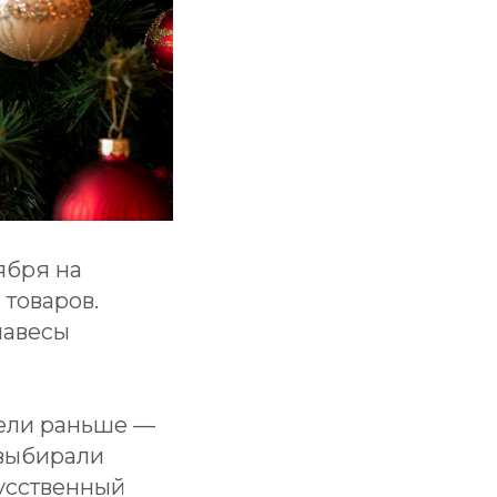
ября на
товаров.
навесы
дели раньше —
 выбирали
кусственный