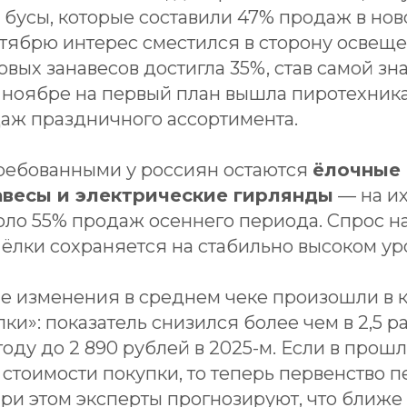
 бусы, которые составили 47% продаж в но
ктябрю интерес сместился в сторону освещ
овых занавесов достигла 35%, став самой зн
 ноябре на первый план вышла пиротехника
даж праздничного ассортимента.
ребованными у россиян остаются
ёлочные 
авесы и электрические гирлянды
— на и
оло 55% продаж осеннего периода. Спрос н
ёлки сохраняется на стабильно высоком ур
е изменения в среднем чеке произошли в 
ки»: показатель снизился более чем в 2,5 ра
году до 2 890 рублей в 2025-м. Если в прош
стоимости покупки, то теперь первенство 
ри этом эксперты прогнозируют, что ближе