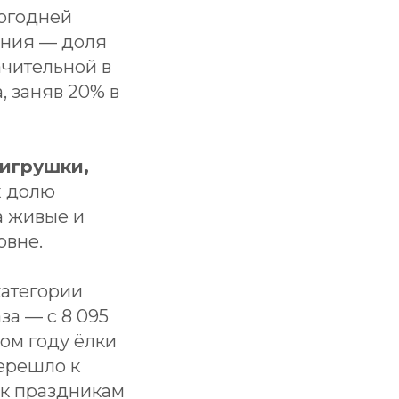
вогодней
ения — доля
ачительной в
, заняв 20% в
игрушки,
х долю
а живые и
овне.
категории
за — с 8 095
лом году ёлки
перешло к
 к праздникам