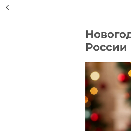
Новогод
России 