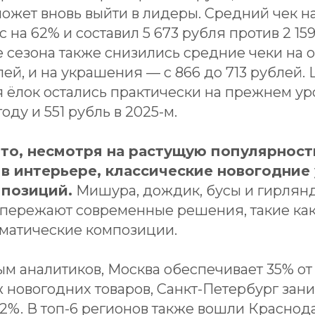
может вновь выйти в лидеры. Средний чек н
с на 62% и составил 5 673 рубля против 2 15
е сезона также снизились средние чеки на 
лей, и на украшения — с 866 до 713 рублей.
 ёлок остались практически на прежнем ур
оду и 551 рубль в 2025-м.
то, несмотря на растущую популярност
в интерьере, классические новогодние
 позиций.
Мишура, дождик, бусы и гирлян
пережают современные решения, такие ка
ематические композиции.
ым аналитиков, Москва обеспечивает 35% от
 новогодних товаров, Санкт-Петербург зани
12%. В топ-6 регионов также вошли Краснод