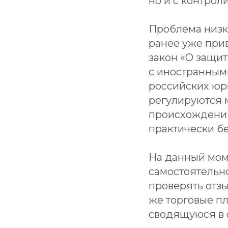
но и с контрол
Проблема низк
ранее уже при
закон «О защи
с иностранным
российских юр
регулируются 
происхождения 
практически бе
На данный мом
самостоятельно
проверять отз
же торговые п
сводящуюся в 