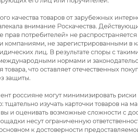
ирующих его лиц или поручителей.
ого качества товаров от зарубежных интер
влекала внимание Роскачества. Действующ
те прав потребителей» не распространяетс
и компаниями, не зарегистрированными в к
идических лиц. В результате споры с таки
международными нормами и законодательс
товара, что оставляет отечественных поку
з защиты.
ент россияне могут минимизировать риски
: тщательно изучать карточки товаров на м
ывы и оценивать возможные сложности с дос
лощадки несут ограниченную ответственност
основном к достоверности предоставляемо