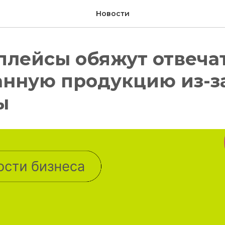
Новости
лейсы обяжут отвечат
анную продукцию из-з
ы