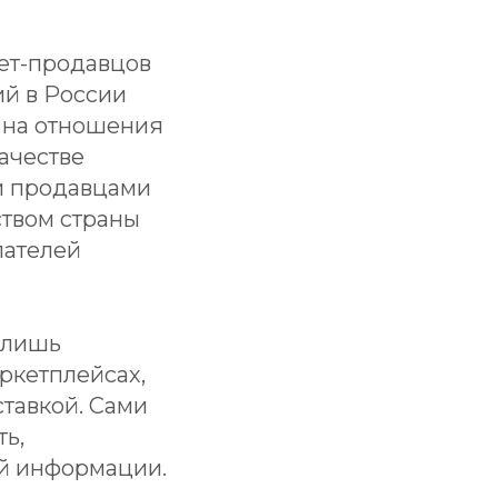
нет-продавцов
ий в России
я на отношения
ачестве
ми продавцами
твом страны
пателей
 лишь
аркетплейсах,
тавкой. Сами
ь,
й информации.