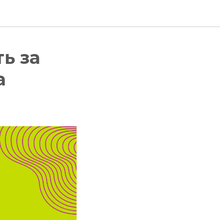
ь за
а