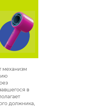
т механизм
цию
рез
завшегося в
полагает
ого должника,