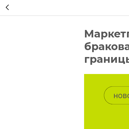
Маркетп
браков
границ