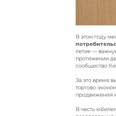
В этом году м
потребительс
летие — важну
протяжении де
сообщество Ки
За это время в
торгово-эконо
продвижения к
В честь юбиле