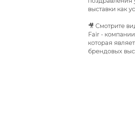
поздравления 
выставки как у
🎥 Смотрите в
Fair - компани
которая являе
брендовых выс