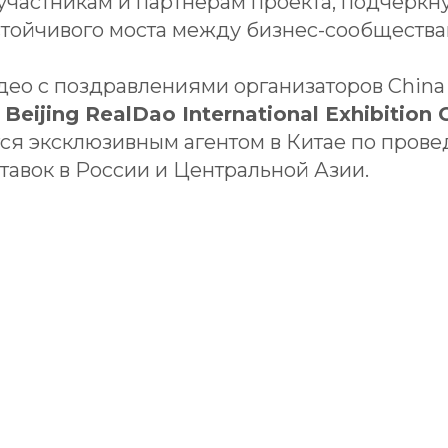
участникам и партнёрам проекта, подчеркн
стойчивого моста между бизнес-сообщества
идео с поздравлениями организаторов Chin
и
Beijing RealDao International Exhibition C
тся эксклюзивным агентом в Китае по пров
тавок в России и Центральной Азии.