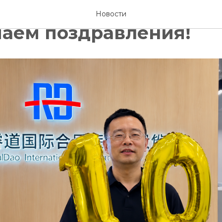
ий юбилей выставки.
Новости
аем поздравления!