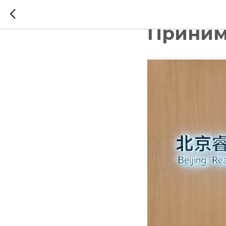
10-летн
Приним