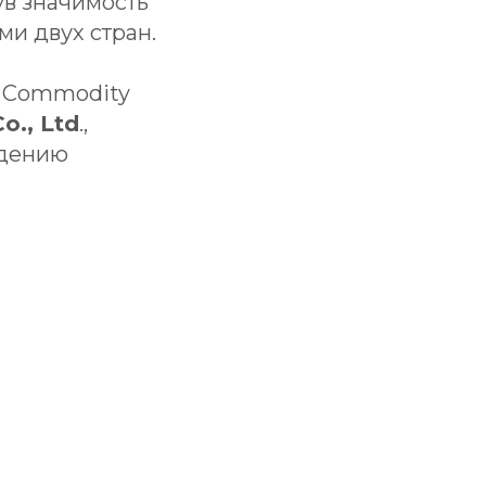
ув значимость
ми двух стран.
a Commodity
o., Ltd
.,
едению