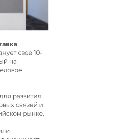
тавка
нует своё 10-
ый на
деловое
 для развития
овых связей и
ийском рынке.
или